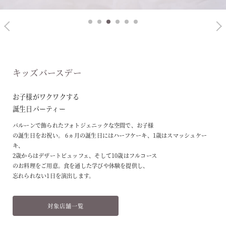
1
2
3
4
5
6
キッズバースデー
お子様がワクワクする
誕生日パーティー
バルーンで飾られたフォトジェニックな空間で、お子様
の誕生日をお祝い。 6ヵ月の誕生日にはハーフケーキ、1歳はスマッシュケー
キ、
2歳からはデザートビュッフェ、そして10歳はフルコース
のお料理をご用意。食を通した学びや体験を提供し、
忘れられない1日を演出します。
対象店舗一覧