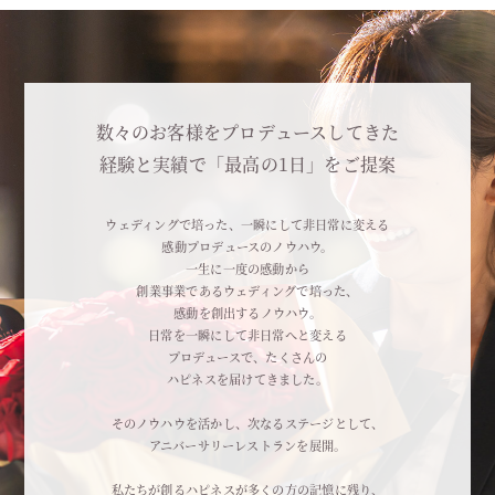
数々のお客様をプロデュースしてきた
経験と実績で「最高の1日」をご提案
ウェディングで培った、一瞬にして非日常に変える
感動プロデュースのノウハウ。
一生に一度の感動から
創業事業であるウェディングで培った、
感動を創出するノウハウ。
日常を一瞬にして非日常へと変える
プロデュースで、たくさんの
ハピネスを届けてきました。
そのノウハウを活かし、次なるステージとして、
アニバーサリーレストランを展開。
私たちが創るハピネスが多くの方の記憶に残り、